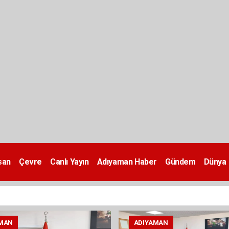
san
Çevre
Canlı Yayın
Adıyaman Haber
Gündem
Dünya
MAN
ADIYAMAN