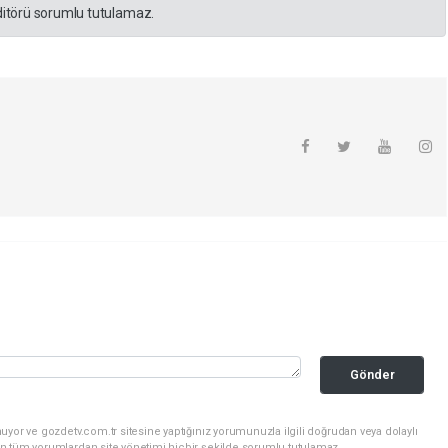
editörü sorumlu tutulamaz.
Gönder
uyor ve gozdetv.com.tr sitesine yaptığınız yorumunuzla ilgili doğrudan veya dolaylı
n tüm yorumlardan site yönetimi hiçbir şekilde sorumlu tutulamaz.