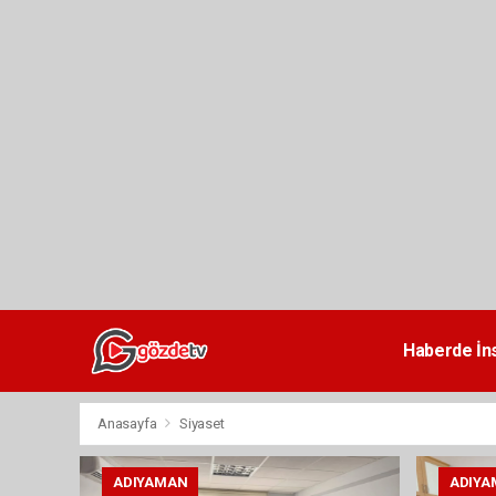
dini
chat
Haberde İn
Anasayfa
Siyaset
ADIYAMAN
ADIYA