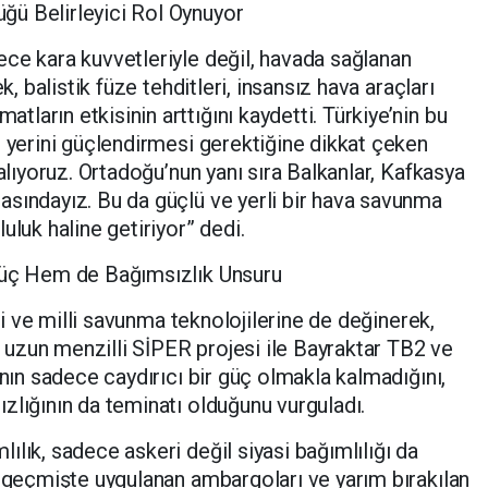
ğü Belirleyici Rol Oynuyor
ce kara kuvvetleriyle değil, havada sağlanan
k, balistik füze tehditleri, insansız hava araçları
arın etkisinin arttığını kaydetti. Türkiye’nin bu
e yerini güçlendirmesi gerektiğine dikkat çeken
 alıyoruz. Ortadoğu’nun yanı sıra Balkanlar, Kafkasya
sındayız. Bu da güçlü ve yerli bir hava savunma
uluk haline getiriyor” dedi.
Güç Hem de Bağımsızlık Unsuru
rli ve milli savunma teknolojilerine de değinerek,
uzun menzilli SİPER projesi ile Bayraktar TB2 ve
ının sadece caydırıcı bir güç olmakla kalmadığını,
zlığının da teminatı olduğunu vurguladı.
lık, sadece askeri değil siyasi bağımlılığı da
, geçmişte uygulanan ambargoları ve yarım bırakılan