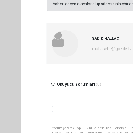
haberi geçen ajanslar olup sitemizin hiçbir 
SADIK HALLAÇ
muhasebe@gozde.tv
Okuyucu Yorumları
(0)
Yorum yazarak Topluluk Kuralları’nı kabul etmiş bulun
tüm sorumluluğu tek başınıza üstleniyorsunuz. Yazıla