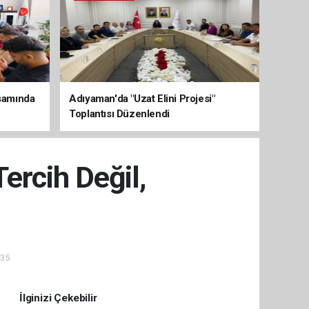
psamında
Adıyaman'da "Uzat Elini Projesi"
Toplantısı Düzenlendi
ercih Değil,
:35
İlginizi Çekebilir