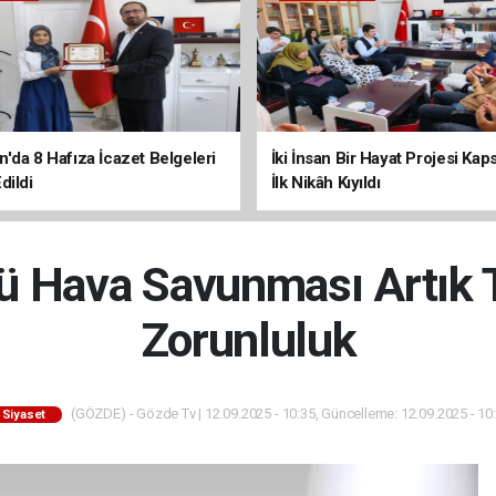
'da 8 Hafıza İcazet Belgeleri
İki İnsan Bir Hayat Projesi Ka
dildi
İlk Nikâh Kıyıldı
ü Hava Savunması Artık T
Zorunluluk
(GÖZDE) - Gözde Tv | 12.09.2025 - 10:35, Güncelleme: 12.09.2025 - 10
Siyaset