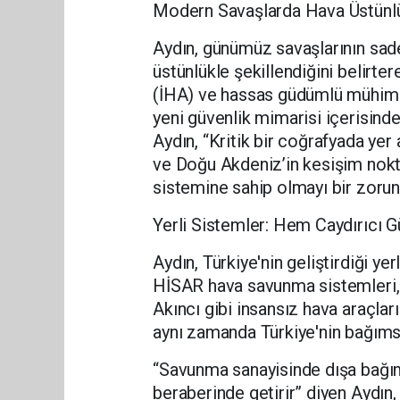
Modern Savaşlarda Hava Üstünlü
Aydın, günümüz savaşlarının sade
üstünlükle şekillendiğini belirtere
(İHA) ve hassas güdümlü mühimmatl
yeni güvenlik mimarisi içerisind
Aydın, “Kritik bir coğrafyada yer
ve Doğu Akdeniz’in kesişim nokta
sistemine sahip olmayı bir zorunl
Yerli Sistemler: Hem Caydırıcı 
Aydın, Türkiye'nin geliştirdiği ye
HİSAR hava savunma sistemleri, 
Akıncı gibi insansız hava araçlar
aynı zamanda Türkiye'nin bağımsı
“Savunma sanayisinde dışa bağımlı
beraberinde getirir” diyen Aydın