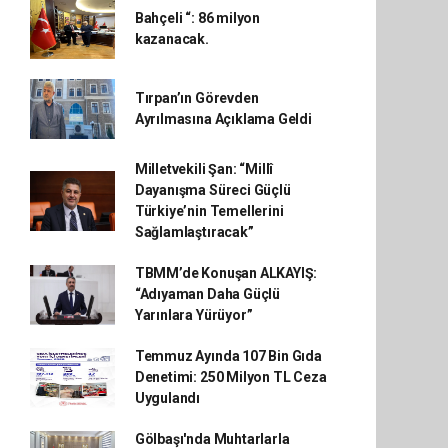
Bahçeli “: 86 milyon
kazanacak.
Tırpan’ın Görevden
Ayrılmasına Açıklama Geldi
Milletvekili Şan: “Millî
Dayanışma Süreci Güçlü
Türkiye’nin Temellerini
Sağlamlaştıracak”
TBMM’de Konuşan ALKAYIŞ:
“Adıyaman Daha Güçlü
Yarınlara Yürüyor”
Temmuz Ayında 107 Bin Gıda
Denetimi: 250 Milyon TL Ceza
Uygulandı
Gölbaşı'nda Muhtarlarla