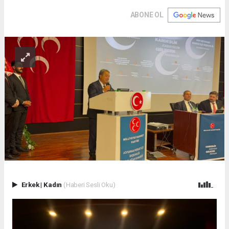
ABONE OL
Erkek
|
Kadın
(Haberi Sesli Oku)