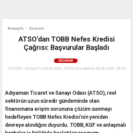
dini
chat
Anasayfa
Ekonomi
ATSO’dan TOBB Nefes Kredisi
Çağrısı: Başvurular Başladı
EKONOMI
(GÖZDE) - Gözde Tv | 09.06.2026 - 09:39, Güncelleme: 09.06.2026 - 09:39
Adıyaman Ticaret ve Sanayi Odası (ATSO), reel
sektörün uzun süredir gündeminde olan
finansmana erişim sorununa çözüm sunmayı
hedefleyen TOBB Nefes Kredisi’nin yeniden
devreye alındığını duyurdu. TOBB, KGF ve anlaşmalı
bankalar iş birliğiyle başlatılan program