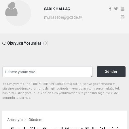
SADIK HALLAÇ
muhasebe@gozde.tv
Okuyucu Yorumları
(0)
Gönder
Yorum yazarak Topluluk Kuralları’nı kabul etmiş bulunuyor ve gozdetv.com.tr
sitesine yaptığınız yorumunuzla ilgili doğrudan veya dolaylı tüm sorumluluğu tek
başınıza üstleniyorsunuz. Yazılan tüm yorumlardan site yönetimi hiçbir şekilde
sorumlu tutulamaz.
Anasayfa
Gündem