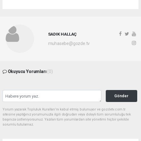
SADIK HALLAÇ
muhasebe@gozde.tv
Okuyucu Yorumları
(0)
Gönder
Yorum yazarak Topluluk Kuralları’nı kabul etmiş bulunuyor ve gozdetv.com.tr
sitesine yaptığınız yorumunuzla ilgili doğrudan veya dolaylı tüm sorumluluğu tek
başınıza üstleniyorsunuz. Yazılan tüm yorumlardan site yönetimi hiçbir şekilde
sorumlu tutulamaz.