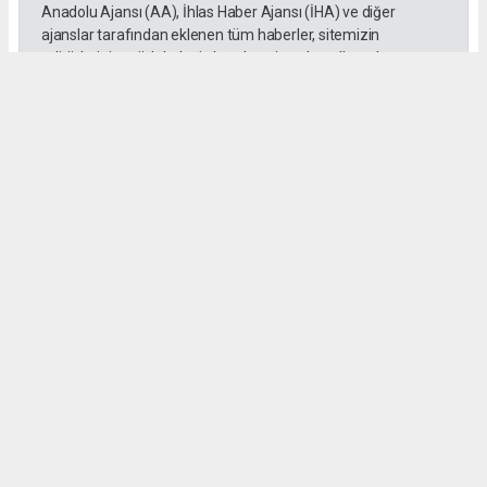
Anadolu Ajansı (AA), İhlas Haber Ajansı (İHA) ve diğer
ajanslar tarafından eklenen tüm haberler, sitemizin
editörlerinin müdahalesi olmadan ajans kanallarından
çekilmektedir. Bu haberlerde yer alan hukuki muhataplar
haberi geçen ajanslar olup sitemizin hiçbir editörü sorumlu
tutulamaz.
SADIK HALLAÇ
muhasebe@gozde.tv
Okuyucu Yorumları
(0)