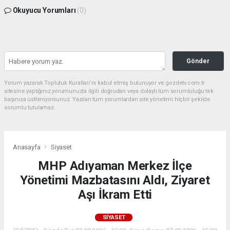
Okuyucu Yorumları
(0)
Gönder
Yorum yazarak Topluluk Kuralları’nı kabul etmiş bulunuyor ve gozdetv.com.tr
sitesine yaptığınız yorumunuzla ilgili doğrudan veya dolaylı tüm sorumluluğu tek
başınıza üstleniyorsunuz. Yazılan tüm yorumlardan site yönetimi hiçbir şekilde
sorumlu tutulamaz.
Anasayfa
Siyaset
MHP Adıyaman Merkez İlçe
Yönetimi Mazbatasını Aldı, Ziyaret
Aşı İkram Etti
SIYASET