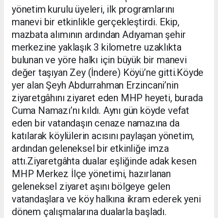
yönetim kurulu üyeleri, ilk programlarını
manevi bir etkinlikle gerçekleştirdi. Ekip,
mazbata alımının ardından Adıyaman şehir
merkezine yaklaşık 3 kilometre uzaklıkta
bulunan ve yöre halkı için büyük bir manevi
değer taşıyan Zey (İndere) Köyü’ne gitti.Köyde
yer alan Şeyh Abdurrahman Erzincani’nin
ziyaretgâhını ziyaret eden MHP heyeti, burada
Cuma Namazı’nı kıldı. Aynı gün köyde vefat
eden bir vatandaşın cenaze namazına da
katılarak köylülerin acısını paylaşan yönetim,
ardından geleneksel bir etkinliğe imza
attı.Ziyaretgâhta dualar eşliğinde adak kesen
MHP Merkez İlçe yönetimi, hazırlanan
geleneksel ziyaret aşını bölgeye gelen
vatandaşlara ve köy halkına ikram ederek yeni
dönem çalışmalarına dualarla başladı.