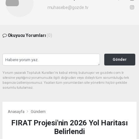
muhasebe@gozde.tv
Okuyucu Yorumları
(0)
Gönder
Yorum yazarak Topluluk Kuralları’nı kabul etmiş bulunuyor ve gozdetv.com.tr
sitesine yaptığınız yorumunuzla ilgili doğrudan veya dolaylı tüm sorumluluğu tek
başınıza üstleniyorsunuz. Yazılan tüm yorumlardan site yönetimi hiçbir şekilde
sorumlu tutulamaz.
Anasayfa
Gündem
FIRAT Projesi'nin 2026 Yol Haritası
Belirlendi