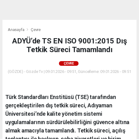
dini
chat
Anasayfa
Çevre
ADYÜ’de TS EN ISO 9001:2015 Dış
Tetkik Süreci Tamamlandı
ÇEVRE
(GÖZDE) - Gözde Tv | 09.01.2026 - 09:51, Güncelleme: 09.01.2026 - 09:51
Türk Standardları Enstitüsü (TSE) tarafından
gerçekleştirilen dış tetkik süreci, Adıyaman
Üniversitesi’nde kalite yönetim sistemi
uygulamalarının sürdürülebilirliğini güvence altına
almak amacıyla tamamlandı. Tetkik süreci, açılış
toplantısı ile başlayıp, saha ziyaretleri ve birim