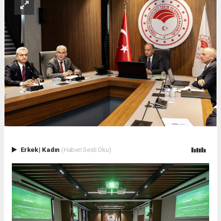
Erkek
|
Kadın
(Haberi Sesli Oku)