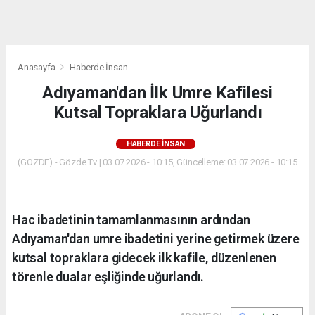
dini
chat
Anasayfa
Haberde İnsan
Adıyaman'dan İlk Umre Kafilesi
Kutsal Topraklara Uğurlandı
HABERDE İNSAN
(GÖZDE) - Gözde Tv | 03.07.2026 - 10:15, Güncelleme: 03.07.2026 - 10:15
Hac ibadetinin tamamlanmasının ardından
Adıyaman'dan umre ibadetini yerine getirmek üzere
kutsal topraklara gidecek ilk kafile, düzenlenen
törenle dualar eşliğinde uğurlandı.