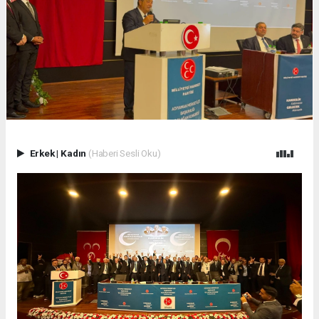
Erkek
|
Kadın
(Haberi Sesli Oku)