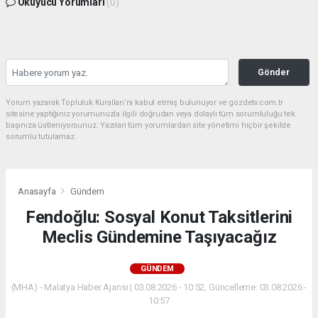
Okuyucu Yorumları
(0)
Gönder
Yorum yazarak Topluluk Kuralları’nı kabul etmiş bulunuyor ve gozdetv.com.tr
sitesine yaptığınız yorumunuzla ilgili doğrudan veya dolaylı tüm sorumluluğu tek
başınıza üstleniyorsunuz. Yazılan tüm yorumlardan site yönetimi hiçbir şekilde
sorumlu tutulamaz.
Anasayfa
Gündem
Fendoğlu: Sosyal Konut Taksitlerini
Meclis Gündemine Taşıyacağız
GÜNDEM
(MHA) - Malatya Haber Ajansı | 03.08.2026 - 10:52, Güncelleme: 03.08.2026 -
10:57