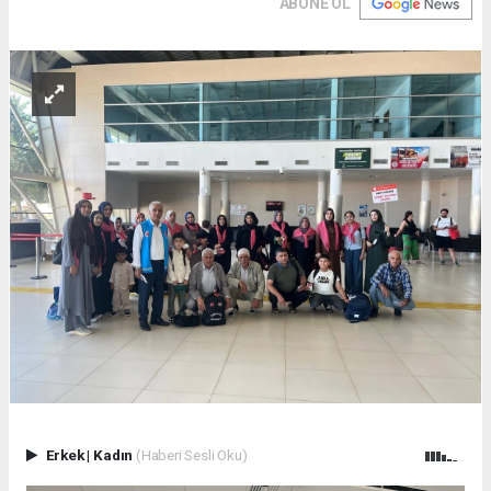
ABONE OL
Erkek
|
Kadın
(Haberi Sesli Oku)