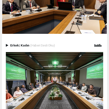
Erkek
|
Kadın
(Haberi Sesli Oku)