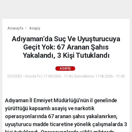
dini
chat
Anasayfa
Asayiş
Adıyaman’da Suç Ve Uyuşturucuya
Geçit Yok: 67 Aranan Şahıs
Yakalandı, 3 Kişi Tutuklandı
ASAYIŞ
(GÖZDE) - Gözde Tv | 17.06.2026 - 11:40, Güncelleme: 17.06.2026 - 11:40
Adıyaman İl Emniyet Müdürlüğü’nün il genelinde
yürüttüğü kapsamlı asayiş ve narkotik
operasyonlarında 67 aranan şahıs yakalanırken,
uyuşturucu madde ticaretine yönelik çalışmalarda 3