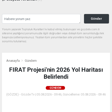
Gönder
Yorum yazarak Topluluk Kuralları’nı kabul etmiş bulunuyor ve gozdetv.com.tr
sitesine yaptığınız yorumunuzla ilgili doğrudan veya dolaylı tüm sorumluluğu tek
başınıza üstleniyorsunuz. Yazılan tüm yorumlardan site yönetimi hiçbir şekilde
sorumlu tutulamaz.
Anasayfa
Gündem
FIRAT Projesi'nin 2026 Yol Haritası
Belirlendi
GÜNDEM
(GÖZDE) - Gözde Tv | 05.08.2026 - 09:46, Güncelleme: 05.08.2026 - 09:46