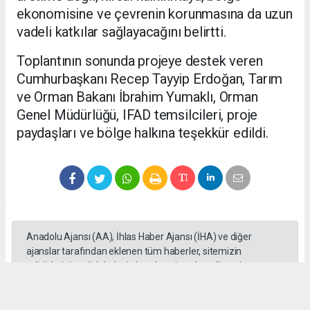
ekonomisine ve çevrenin korunmasına da uzun
vadeli katkılar sağlayacağını belirtti.
Toplantının sonunda projeye destek veren
Cumhurbaşkanı Recep Tayyip Erdoğan, Tarım
ve Orman Bakanı İbrahim Yumaklı, Orman
Genel Müdürlüğü, IFAD temsilcileri, proje
paydaşları ve bölge halkına teşekkür edildi.
Anadolu Ajansı (AA), İhlas Haber Ajansı (İHA) ve diğer
ajanslar tarafından eklenen tüm haberler, sitemizin
editörlerinin müdahalesi olmadan ajans kanallarından
çekilmektedir. Bu haberlerde yer alan hukuki muhataplar
haberi geçen ajanslar olup sitemizin hiçbir editörü sorumlu
tutulamaz.