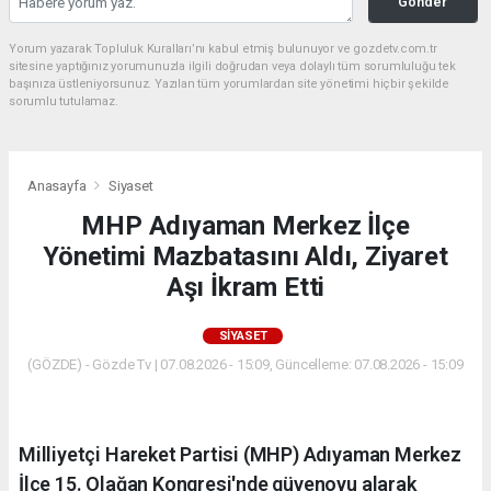
Gönder
Yorum yazarak Topluluk Kuralları’nı kabul etmiş bulunuyor ve gozdetv.com.tr
sitesine yaptığınız yorumunuzla ilgili doğrudan veya dolaylı tüm sorumluluğu tek
başınıza üstleniyorsunuz. Yazılan tüm yorumlardan site yönetimi hiçbir şekilde
sorumlu tutulamaz.
Anasayfa
Siyaset
MHP Adıyaman Merkez İlçe
Yönetimi Mazbatasını Aldı, Ziyaret
Aşı İkram Etti
SIYASET
(GÖZDE) - Gözde Tv | 07.08.2026 - 15:09, Güncelleme: 07.08.2026 - 15:09
Milliyetçi Hareket Partisi (MHP) Adıyaman Merkez
İlçe 15. Olağan Kongresi'nde güvenoyu alarak