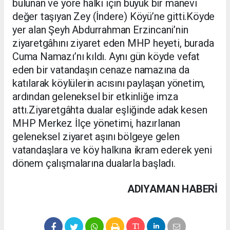
bulunan ve yöre halkı için büyük bir manevi
değer taşıyan Zey (İndere) Köyü’ne gitti.Köyde
yer alan Şeyh Abdurrahman Erzincani’nin
ziyaretgâhını ziyaret eden MHP heyeti, burada
Cuma Namazı’nı kıldı. Aynı gün köyde vefat
eden bir vatandaşın cenaze namazına da
katılarak köylülerin acısını paylaşan yönetim,
ardından geleneksel bir etkinliğe imza
attı.Ziyaretgâhta dualar eşliğinde adak kesen
MHP Merkez İlçe yönetimi, hazırlanan
geleneksel ziyaret aşını bölgeye gelen
vatandaşlara ve köy halkına ikram ederek yeni
dönem çalışmalarına dualarla başladı.
ADIYAMAN HABERİ