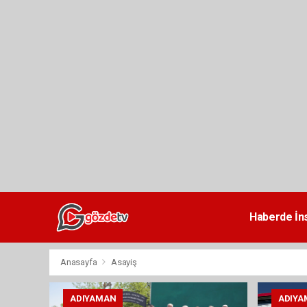
dini
chat
Haberde İn
Anasayfa
Asayiş
ADIYAMAN
ADIYA