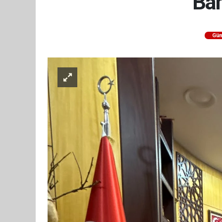
Bah
Gü