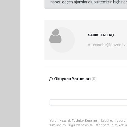
haberi geçen ajanslar olup sitemizin hiçbir 
SADIK HALLAÇ
muhasebe@gozde.tv
Okuyucu Yorumları
(0)
Yorum yazarak Topluluk Kuralları’nı kabul etmiş bulun
tüm sorumluluğu tek başınıza üstleniyorsunuz. Yazıla