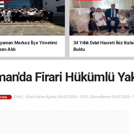
yaman Merkez İlçe Yönetimi
34 Yıllık Evlat Hasreti İkiz Kızl
ını Aldı
Buldu
an'da Firari Hükümlü Ya
(İHA) - İhlas Haber Ajansı | 04.07.2025 - 13:23, Güncelleme: 04.07.2025 - 
sayiş