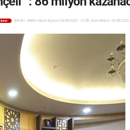
çeli “: 86 milyon kazana
(MHA) - Millet Haber Ajansı | 05.08.2026 - 12:09, Güncelleme: 05.08.2026 
ndem