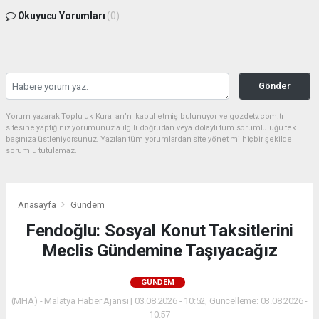
Okuyucu Yorumları
(0)
Gönder
Yorum yazarak Topluluk Kuralları’nı kabul etmiş bulunuyor ve gozdetv.com.tr
sitesine yaptığınız yorumunuzla ilgili doğrudan veya dolaylı tüm sorumluluğu tek
başınıza üstleniyorsunuz. Yazılan tüm yorumlardan site yönetimi hiçbir şekilde
sorumlu tutulamaz.
Anasayfa
Gündem
Fendoğlu: Sosyal Konut Taksitlerini
Meclis Gündemine Taşıyacağız
GÜNDEM
(MHA) - Malatya Haber Ajansı | 03.08.2026 - 10:52, Güncelleme: 03.08.2026 -
10:57