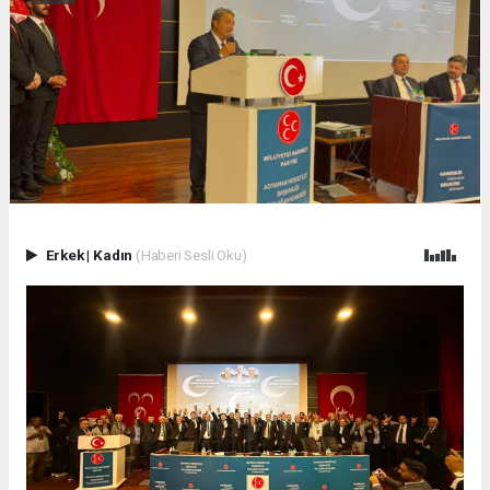
Erkek
|
Kadın
(Haberi Sesli Oku)