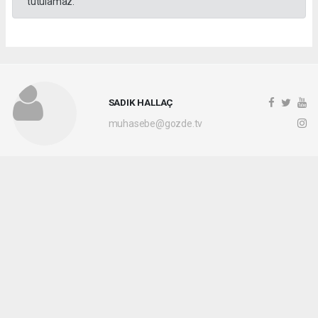
tutulamaz.
SADIK HALLAÇ
muhasebe@gozde.tv
Okuyucu Yorumları
(0)
Gönder
Yorum yazarak Topluluk Kuralları’nı kabul etmiş bulunuyor ve gozdetv.com.tr
sitesine yaptığınız yorumunuzla ilgili doğrudan veya dolaylı tüm sorumluluğu tek
başınıza üstleniyorsunuz. Yazılan tüm yorumlardan site yönetimi hiçbir şekilde
sorumlu tutulamaz.