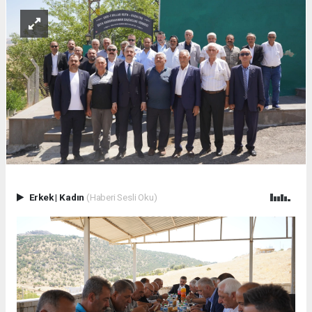
Erkek
|
Kadın
(Haberi Sesli Oku)