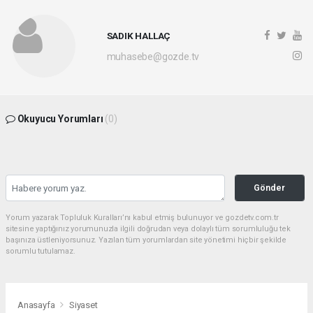
SADIK HALLAÇ
muhasebe@gozde.tv
Okuyucu Yorumları
(0)
Gönder
Yorum yazarak Topluluk Kuralları’nı kabul etmiş bulunuyor ve gozdetv.com.tr
sitesine yaptığınız yorumunuzla ilgili doğrudan veya dolaylı tüm sorumluluğu tek
başınıza üstleniyorsunuz. Yazılan tüm yorumlardan site yönetimi hiçbir şekilde
sorumlu tutulamaz.
Anasayfa
Siyaset