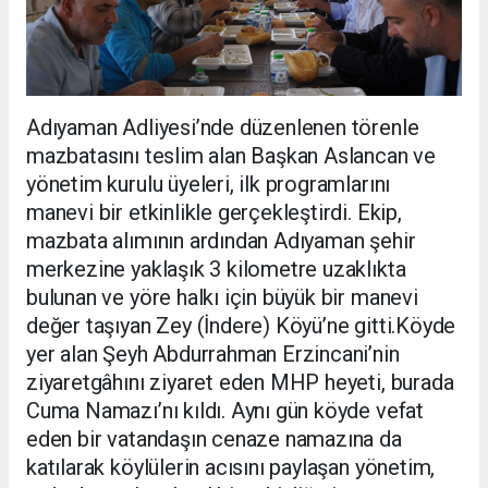
Adıyaman Adliyesi’nde düzenlenen törenle
mazbatasını teslim alan Başkan Aslancan ve
yönetim kurulu üyeleri, ilk programlarını
manevi bir etkinlikle gerçekleştirdi. Ekip,
mazbata alımının ardından Adıyaman şehir
merkezine yaklaşık 3 kilometre uzaklıkta
bulunan ve yöre halkı için büyük bir manevi
değer taşıyan Zey (İndere) Köyü’ne gitti.Köyde
yer alan Şeyh Abdurrahman Erzincani’nin
ziyaretgâhını ziyaret eden MHP heyeti, burada
Cuma Namazı’nı kıldı. Aynı gün köyde vefat
eden bir vatandaşın cenaze namazına da
katılarak köylülerin acısını paylaşan yönetim,