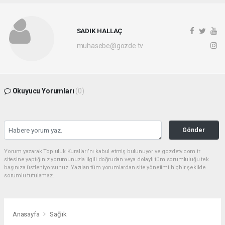
SADIK HALLAÇ
muhasebe@gozde.tv
Okuyucu Yorumları
(0)
Gönder
Yorum yazarak Topluluk Kuralları’nı kabul etmiş bulunuyor ve gozdetv.com.tr
sitesine yaptığınız yorumunuzla ilgili doğrudan veya dolaylı tüm sorumluluğu tek
başınıza üstleniyorsunuz. Yazılan tüm yorumlardan site yönetimi hiçbir şekilde
sorumlu tutulamaz.
Anasayfa
Sağlık