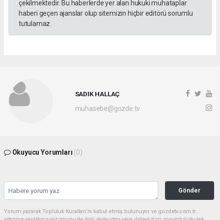
çekilmektedir. Bu haberlerde yer alan hukuki muhataplar
haberi geçen ajanslar olup sitemizin hiçbir editörü sorumlu
tutulamaz.
SADIK HALLAÇ
muhasebe@gozde.tv
Okuyucu Yorumları
(0)
Gönder
Yorum yazarak Topluluk Kuralları’nı kabul etmiş bulunuyor ve gozdetv.com.tr
sitesine yaptığınız yorumunuzla ilgili doğrudan veya dolaylı tüm sorumluluğu tek