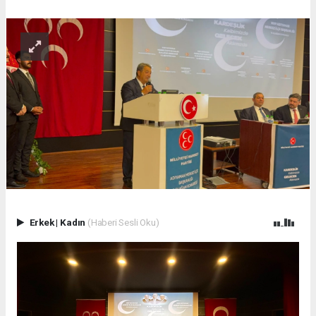
Erkek
|
Kadın
(Haberi Sesli Oku)