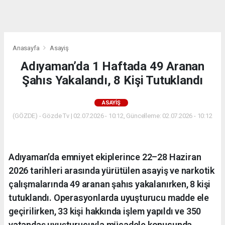
dini
chat
Anasayfa
Asayiş
Adıyaman’da 1 Haftada 49 Aranan
Şahıs Yakalandı, 8 Kişi Tutuklandı
ASAYIŞ
(GÖZDE) - Gözde Tv | 02.07.2026 - 10:12, Güncelleme: 02.07.2026 - 10:12
Adıyaman’da emniyet ekiplerince 22–28 Haziran
2026 tarihleri arasında yürütülen asayiş ve narkotik
çalışmalarında 49 aranan şahıs yakalanırken, 8 kişi
tutuklandı. Operasyonlarda uyuşturucu madde ele
geçirilirken, 33 kişi hakkında işlem yapıldı ve 350
vatandaş uyuşturucuyla mücadele konusunda