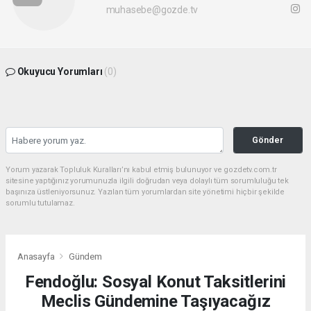
muhasebe@gozde.tv
Okuyucu Yorumları
(0)
Gönder
Yorum yazarak Topluluk Kuralları’nı kabul etmiş bulunuyor ve gozdetv.com.tr
sitesine yaptığınız yorumunuzla ilgili doğrudan veya dolaylı tüm sorumluluğu tek
başınıza üstleniyorsunuz. Yazılan tüm yorumlardan site yönetimi hiçbir şekilde
sorumlu tutulamaz.
Anasayfa
Gündem
Fendoğlu: Sosyal Konut Taksitlerini
Meclis Gündemine Taşıyacağız