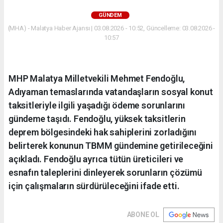
GÜNDEM
(MHA) - Malatya Haber Ajansı | 03.08.2026 - 10:52, Güncelleme: 03.08.2026 -
10:57
MHP Malatya Milletvekili Mehmet Fendoğlu,
Adıyaman temaslarında vatandaşların sosyal konut
taksitleriyle ilgili yaşadığı ödeme sorunlarını
gündeme taşıdı. Fendoğlu, yüksek taksitlerin
deprem bölgesindeki hak sahiplerini zorladığını
belirterek konunun TBMM gündemine getirileceğini
açıkladı. Fendoğlu ayrıca tütün üreticileri ve
esnafın taleplerini dinleyerek sorunların çözümü
için çalışmaların sürdürüleceğini ifade etti.
ABONE OL