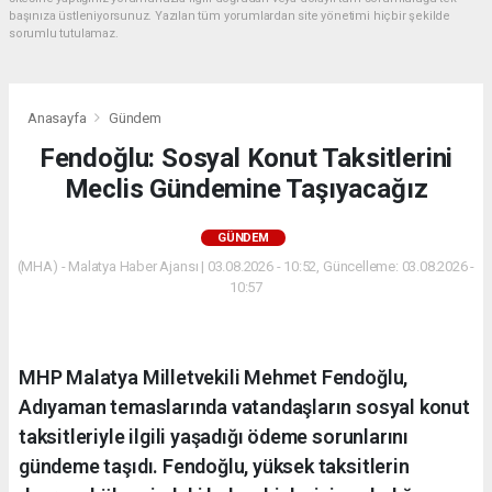
başınıza üstleniyorsunuz. Yazılan tüm yorumlardan site yönetimi hiçbir şekilde
sorumlu tutulamaz.
Anasayfa
Gündem
Fendoğlu: Sosyal Konut Taksitlerini
Meclis Gündemine Taşıyacağız
GÜNDEM
(MHA) - Malatya Haber Ajansı | 03.08.2026 - 10:52, Güncelleme: 03.08.2026 -
10:57
MHP Malatya Milletvekili Mehmet Fendoğlu,
Adıyaman temaslarında vatandaşların sosyal konut
taksitleriyle ilgili yaşadığı ödeme sorunlarını
gündeme taşıdı. Fendoğlu, yüksek taksitlerin