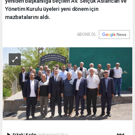
yeniden başkanlığa seçilen Av. Selçuk Aslancan ve
Yönetim Kurulu üyeleri yeni dönem için
mazbatalarını aldı.
ABONE OL
Erkek
|
Kadın
(Haberi Sesli Oku)