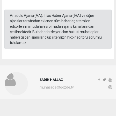
Anadolu Ajansı (AA), İhlas Haber Ajansı (İHA) ve diğer
ajanslar tarafından eklenen tüm haberler, sitemizin
editörlerinin müdahalesi olmadan ajans kanallarından
çekilmektedir. Bu haberlerde yer alan hukuki muhataplar
haberi geçen ajanslar olup sitemizin hiçbir editörü sorumlu
tutulamaz.
SADIK HALLAÇ
muhasebe@gozde.tv
Okuyucu Yorumları
(0)