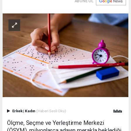
ABONE OL
Erkek
|
Kadın
(Haberi Sesli Oku)
Ölçme, Seçme ve Yerleştirme Merkezi
(ÖSYM), milyonlarca adayın merakla beklediği