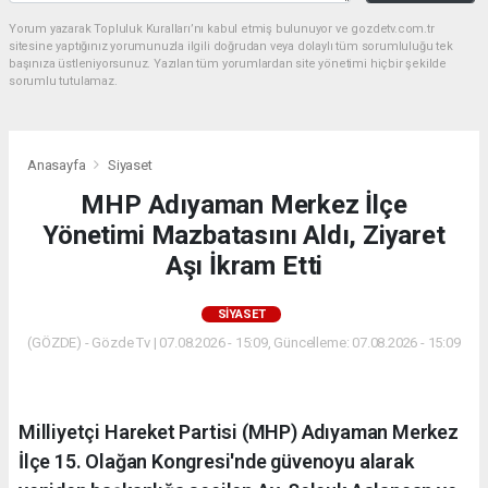
Yorum yazarak Topluluk Kuralları’nı kabul etmiş bulunuyor ve gozdetv.com.tr
sitesine yaptığınız yorumunuzla ilgili doğrudan veya dolaylı tüm sorumluluğu tek
başınıza üstleniyorsunuz. Yazılan tüm yorumlardan site yönetimi hiçbir şekilde
sorumlu tutulamaz.
Anasayfa
Siyaset
MHP Adıyaman Merkez İlçe
Yönetimi Mazbatasını Aldı, Ziyaret
Aşı İkram Etti
SIYASET
(GÖZDE) - Gözde Tv | 07.08.2026 - 15:09, Güncelleme: 07.08.2026 - 15:09
Milliyetçi Hareket Partisi (MHP) Adıyaman Merkez
İlçe 15. Olağan Kongresi'nde güvenoyu alarak