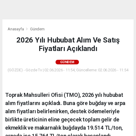
dini
chat
Anasayfa
Gündem
2026 Yılı Hububat Alım Ve Satış
Fiyatları Açıklandı
GÜNDEM
(GÖZDE) - Gözde Tv | 02.06.2026 - 11:54, Güncelleme: 02.06.2026 - 11:54
Toprak Mahsulleri Ofisi (TMO), 2026 yılı hububat
alım fiyatlarını açıkladı. Buna göre buğday ve arpa
alım fiyatları belirlenirken, destek ödemeleriyle
birlikte üreticinin eline geçecek toplam gelir de
ekmeklik ve makarnalık buğdayda 19.514 TL/ton,
arpada ise 15.764 TL/ton olarak hesaplandı.