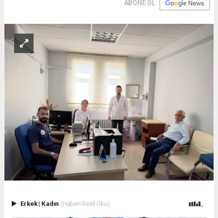
ABONE OL
Erkek
|
Kadın
(Haberi Sesli Oku)