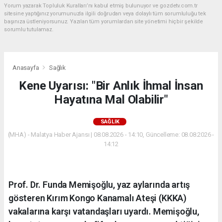
Yorum yazarak Topluluk Kuralları’nı kabul etmiş bulunuyor ve gozdetv.com.tr
sitesine yaptığınız yorumunuzla ilgili doğrudan veya dolaylı tüm sorumluluğu tek
başınıza üstleniyorsunuz. Yazılan tüm yorumlardan site yönetimi hiçbir şekilde
sorumlu tutulamaz.
Anasayfa
Sağlık
Kene Uyarısı: "Bir Anlık İhmal İnsan
Hayatına Mal Olabilir"
SAĞLIK
(MHA) - Malatya Haber Ajansı | 08.08.2026 - 14:10, Güncelleme: 08.08.2026 -
14:12
Prof. Dr. Funda Memişoğlu, yaz aylarında artış
gösteren Kırım Kongo Kanamalı Ateşi (KKKA)
vakalarına karşı vatandaşları uyardı. Memişoğlu,