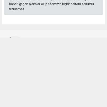
haberi geçen ajanslar olup sitemizin hiçbir editörü sorumlu
tutulamaz.
SADIK HALLAÇ
muhasebe@gozde.tv
Okuyucu Yorumları
(0)
Gönder
Yorum yazarak Topluluk Kuralları’nı kabul etmiş bulunuyor ve gozdetv.com.tr
sitesine yaptığınız yorumunuzla ilgili doğrudan veya dolaylı tüm sorumluluğu tek