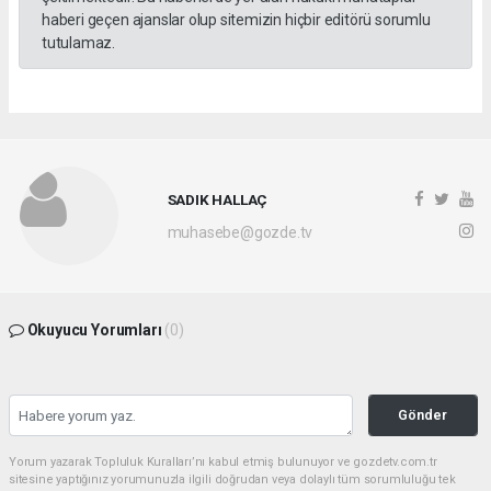
haberi geçen ajanslar olup sitemizin hiçbir editörü sorumlu
tutulamaz.
SADIK HALLAÇ
muhasebe@gozde.tv
Okuyucu Yorumları
(0)
Gönder
Yorum yazarak Topluluk Kuralları’nı kabul etmiş bulunuyor ve gozdetv.com.tr
sitesine yaptığınız yorumunuzla ilgili doğrudan veya dolaylı tüm sorumluluğu tek