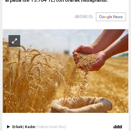
ABONE OL
Erkek
|
Kadın
(Haberi Sesli Oku)