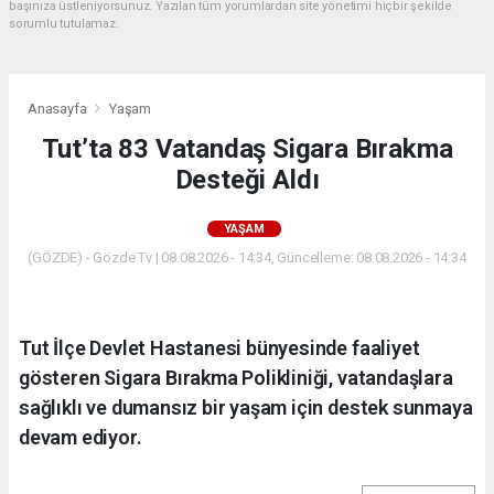
başınıza üstleniyorsunuz. Yazılan tüm yorumlardan site yönetimi hiçbir şekilde
sorumlu tutulamaz.
Anasayfa
Yaşam
Tut’ta 83 Vatandaş Sigara Bırakma
Desteği Aldı
YAŞAM
(GÖZDE) - Gözde Tv | 08.08.2026 - 14:34, Güncelleme: 08.08.2026 - 14:34
Tut İlçe Devlet Hastanesi bünyesinde faaliyet
gösteren Sigara Bırakma Polikliniği, vatandaşlara
sağlıklı ve dumansız bir yaşam için destek sunmaya
devam ediyor.